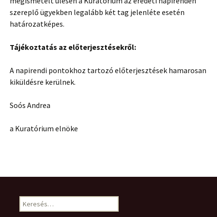
megismételt ülésen a Kuratórium az eredeti napirenden
szereplő ügyekben legalább két tag jelenléte esetén
határozatképes.
Tájékoztatás az előterjesztésekről:
A napirendi pontokhoz tartozó előterjesztések hamarosan
kiküldésre kerülnek.
Soós Andrea
a Kuratórium elnöke
Keresés: