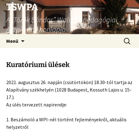
Ugrás
TSWPA
a
A „Török Sándor” Waldorf-pedagógiai
tartalomhoz
Alapítvány honlapja
Keresés
Menü
Kuratóriumi ülések
2021. augusztus 26. napján (csütörtökön) 18.30-tól tartja az
Alapítvány székhelyén (1028 Budapest, Kossuth Lajos u. 15-
17.).
Az ülés tervezett napirendje:
1. Beszámoló a WPI-nél történt fejleményekről, aktuális
helyzetről